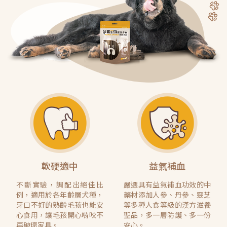
軟硬適中
益氣補血
不斷實驗，調配出絕佳比
嚴選具有益氣補血功效的中
例，適用於各年齡層犬種，
藥材添加人參、丹參、靈芝
牙口不好的熟齡毛孩也能安
等多種人食等級的漢方滋養
心食用，讓毛孩開心啃咬不
聖品，多一層防護、多一份
再破壞家具。
安心。