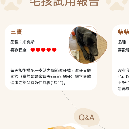
毛孩試用報告
三寶
柴
品種：米克斯
品種
喜歡程度：
喜歡
每天飯後搭配一支活力關節潔牙棒，潔牙又顧
沒有
關節（當然還是會每天乖乖ㄉ刷牙）讓它身體
也可
健康之餘又有好口氣)9(ˊᗜˋ*)و
不好
想再