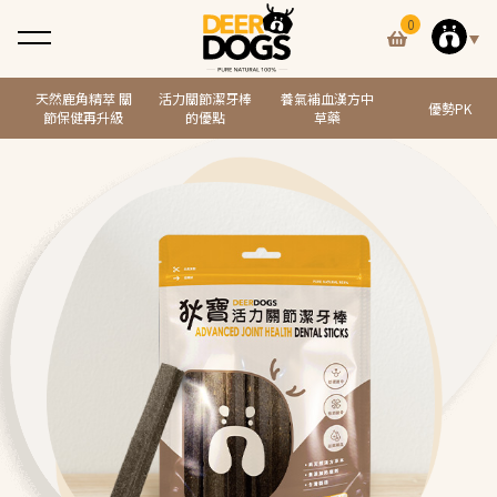
0
天然鹿角精萃 關
活力關節潔牙棒
養氣補血漢方中
優勢PK
節保健再升級
的優點
草藥