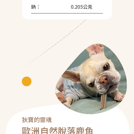
鈉：
0.205公克
狄寶的靈魂
歐洲自然脫落鹿角