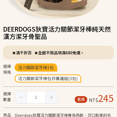
DEERDOGS狄寶活力關節潔牙棒純天然
漢方潔牙骨聖品
★滿千折百
★全館不限品項滿680免運。
選擇
活力關節潔牙棒1包
規格
活力關節潔牙棒包月養護組(3包)
選擇
245
NT$
數量
售價
商品
Deerdogs狄寶活力關節潔牙棒專為熟齡、牙口較差的毛