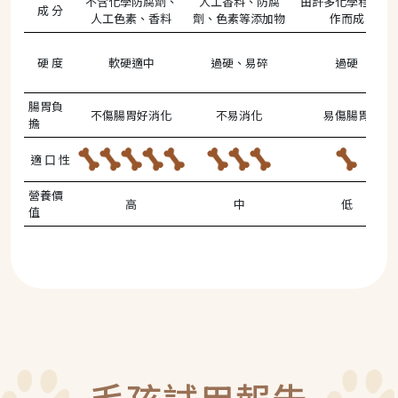
不含化學防腐劑、
人工香料、防腐
由許多化學程序製
成 分
人工色素、香料
劑、色素等添加物
作而成
硬 度
軟硬適中
過硬、易碎
過硬
腸胃負
不傷腸胃好消化
不易消化
易傷腸胃
擔
適 口 性
營養價
高
中
低
值